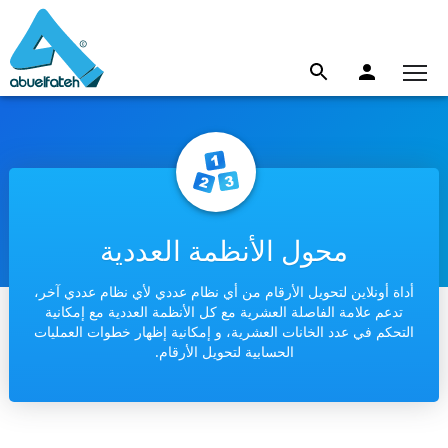
محول الأنظمة العددية
أداة أونلاين لتحويل الأرقام من أي نظام عددي لأي نظام عددي آخر،
تدعم علامة الفاصلة العشرية مع كل الأنظمة العددية مع إمكانية
التحكم في عدد الخانات العشرية، و إمكانية إظهار خطوات العمليات
الحسابية لتحويل الأرقام.