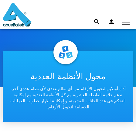
محول الأنظمة العددية
أداة أونلاين لتحويل الأرقام من أي نظام عددي لأي نظام عددي آخر،
تدعم علامة الفاصلة العشرية مع كل الأنظمة العددية مع إمكانية
التحكم في عدد الخانات العشرية، و إمكانية إظهار خطوات العمليات
الحسابية لتحويل الأرقام.