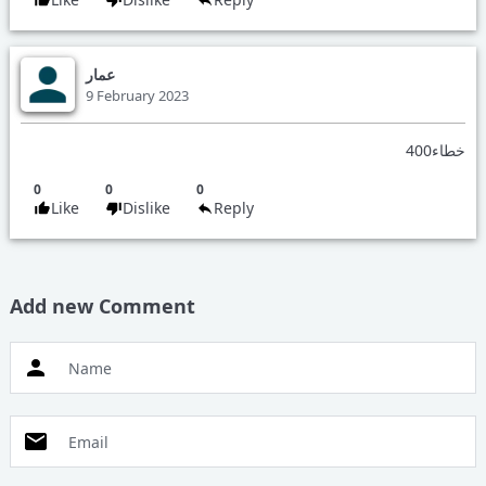
Reply to
Samih
عمار
9 February 2023
Name
خطاء400
Email
0
0
0
Like
Dislike
Reply
Reply
عمار
Reply to
Add new Comment
Name
Captcha
Name
Email
Email
Reply