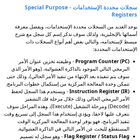
سجلات محددة الإستخدامات - Special Purpose
Registers
يوجد العديد من السجلات محددة الإستخدامات، ويفضل معرفة
أسمائها بالإنجليزية، ولذلك سوف نذكر إسم كل سجل مع شرح
مبسط لإستخدامه، والتالي بعض أهم أنواع السجلات ذات
الإستخدامات المحددة:
Program Counter (PC)
- وظيفته تخزين عنوان الأمر
البرمجي التالي الموجود بالذاكرة العشوائية، (وهو الأمر الذي
سوف يتم تنفيذه بعد الإنتهاء من تنفيذ الأمر الحالي)، وذلك حتى
تتمكن وحدة المعالجة المركزية من إستكمال خطوات البرنامج.
Instruction Register (IR)
- ويستخدم هذا السجل لحفظ
الأمر البرمجي الحالي وذلك خلال مرحلة فك التشفير
(Decode) ومرحلة التشغيل (Execute)، وهذه المراحل سوف
نتعرف عليها لاحقا، ويؤدي إستخدام هذا السجل إلى تسريع وقت
تنفيذ البرنامج، فهو يوفر لوحدة المعالجة المركزية الوقت
المستقطع للبحث عن الأمر التالي في الذاكرة العشوائية.
Flag Register / Status Flag
- وهو سجل له تصميم