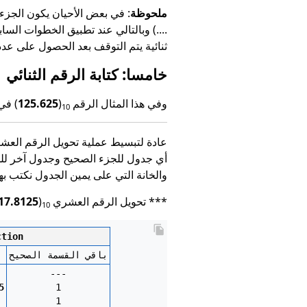
ملحوظة
: في بعض الأحيان يكون الجزء الكسري رقم لانه
....
) وبالتالي عند تطبيق الخطوات السا
ثنائية يتم التوقف بعد الحصول على عدد معين من الرموز الثنائية، ولي
خامسا: كتابة الرقم الثنائي
وفي هذا المثال الرقم
(
125.625
) في
10
عادة لتبسيط عملية تحويل الرقم العشر
أي جدول للجزء الصحيح وجدول آخر للجز
والخانة التي على يمين الجدول نكتب ب
*** تحويل الرقم العشري
(
17.8125
10
الرقم الك
باقي القسمة الصحيح
---
5
1
1