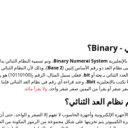
Bin؟
الإنجليزية
Binary Numeral System
، وتم تسمية النظام الثنائي بذ
مى نظام العد ذو رقم الأساس إثنين (
Base 2
)، وذلك لأن النظام الثنا
دد الثنائي بـ
بت
أو
bit
، فعلى سبيل المثال، الرقم
(110100
2
 تكتب بالإنجليزية
8bit
، وعند قراءة أي رقم في نظام العد الثنائي فإننا
ولا يقرأ مائة
.
 نظام العد الثنائي؟
لأجهزة الإلكترونية وأجهزة الحاسوب لا تفهم إلا الصفر و الواحد، حتى 
ة الكمبيوتر يتم تخزينها على شكل مجموعة من الرموز المكونة من الصف