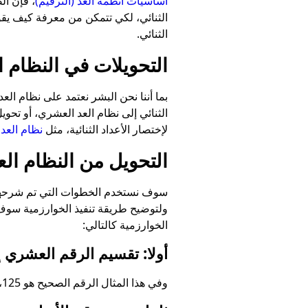
أساسيات أنظمة العد (الترقيم)
، فإن ال
الثنائي، لكي تتمكن من معرفة كيف يقوم 
الثنائي.
التحويلات في النظام ال
بما أننا نحن البشر نعتمد على نظام ال
الثنائي إلى نظام العد العشري، أو تحويل
لإختصار الأعداد الثنائية، مثل
نظام العد
التحويل من النظام العشري Decimal إلى النظام ا
سوف نستخدم الخطوات التي تم شرحها في
ولتوضيح طريقة تنفيذ الخوارزمية سوف
الخوارزمية كالتالي:
أولا: تقسيم الرقم العشري إلى قسمين، الأرقا
وفي هذا المثال الرقم الصحيح هو 125، والرقم الكسري هو 0.625