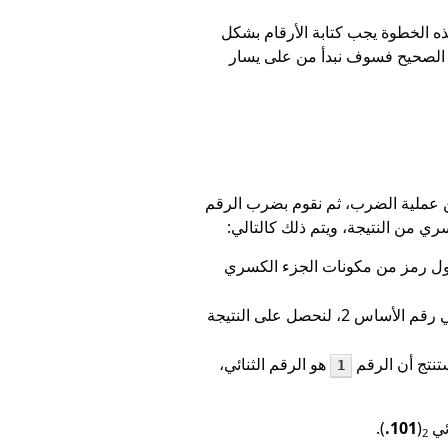
هذه الخطوة يجب كتابة الأرقام بشكل
ن العلامة العشرية (الكسرية) التي تسمى بـ Radix Point، ولأن الرقم الصحيح فسوف نبدأ من على يسار
 عملية الضرب، ثم نقوم بضرب الرقم
 من النتيجة، ويتم ذلك كالتالي:
ل رمز من مكونات الجزء الكسري
في هذه الخطوة سوف نستخدم الرقم 0.25 وهو الجزء الكسري من نتيجة العملية السابقة ونقوم بضربه في رقم الأساس 2، لنحصل على النتيجة
هو الرقم الثنائي،
1
ئي
(
.101
).
2