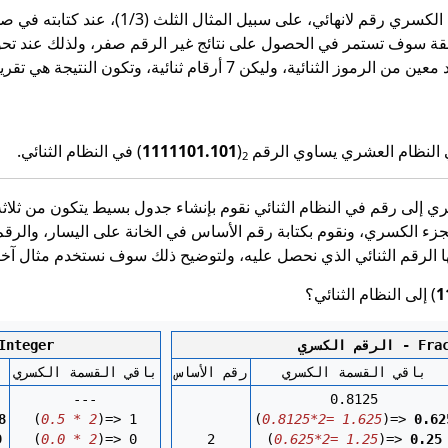
ائي، على سبيل المثال الثلث (1/3)، عند كتابته في صورة رقم عشري يكتب (
بقة سوف تستمر في الحصول على نتائج غير الرقم صفر، ولذلك عند تحوي
كن 7 أرقام ثنائية، وتكون النتيجة هي تقريب للرقم الأساسي.
 النظام العشري يساوي الرقم
(
1111101.101
) في النظام الثنائي.
2
ي إلى رقم في النظام الثنائي نقوم بإنشاء جدول بسيط يتكون من ثلاث
ء الكسري، ونقوم بكتابة رقم الأساس في الخانة على اليسار، والرقم
ها الرقم الثنائي الذي نحصل عليه، ولتوضيح ذلك سوف نستخدم مثال آخر
1
) إلى النظام الثنائي؟
سري - Fraction
الرقم الصحيح - 
باقي القسمة الكسري
رقم الأساس
باقي القسمة الكسري
ب
---
0.8125
8
(
0.5 * 2
)=> 1
(
0.8125*2= 1.625
)=> 
0.62
9
(
0.0 * 2
)=> 0
2
(
0.625*2= 1.25
)=> 
0.25