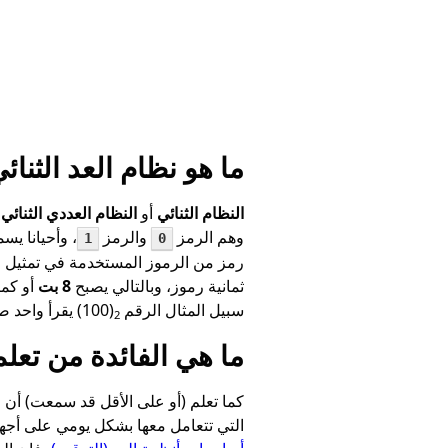
ما هو نظام العد الثنائي - ary
النظام الثنائي
أو
النظام العددي الثنائي
ب
وهم الرمز
والرمز
، وأحيانا يس
1
0
رمز من الرموز المستخدمة في تمثيل الع
ثمانية رموز، وبالتالي يصبح
8 بت
أو كما
سبيل المثال الرقم
(100) يقرأ واحد صفر صفر أو يقرأ من اليمين صفر صفر واحد،
2
ما هي الفائدة من تعلم
كما تعلم (أو على الأقل قد سمعت) أن ا
التي تتعامل معها بشكل يومي على أجهز