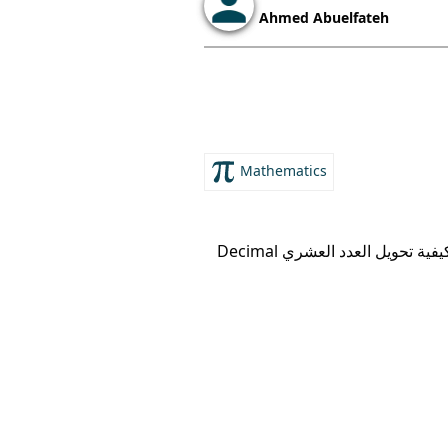
Ahmed Abuelfateh
Mathematics
ما هو النظام العددي الثنائي - Binary Numeral System؟ ما هو الهدف من تعلم نظام العد الثنائي Binary؟ كيفية تحويل العدد العشري Decimal