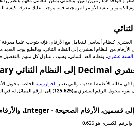
صفر و الواحد هما رمزين إثنين، وبالتالي يمكن التعامل معهم بالطرق ا
الكمبيوتر بتنفيذ الأوامر البرمجية، فإنه يتوجب عليك معرفة كيفية الت
ثنائي
عد العشري كنظام أساسي للتعامل مع الأرقام، فإنه يتوجب علينا معرفة ك
 الأرقام من النظام العشري إلى النظام الثنائي، وبالطبع يوجد العديد من 
 الستة عشري
، ونظام العد الثماني، وسوف نتناول كل منهم بالتفصيل 
لثنائي Binary
 مقالة الأنظمة العددية، والتي تعتبر
الخوارزمية
الخاصة بتحويل الأع
 نقوم بتحويل الرقم العشري
(
125.625
) إلى الرقم المماثل له في ا
10
م الصحيحة - Integer، والأرقام الكسرية - Fraction