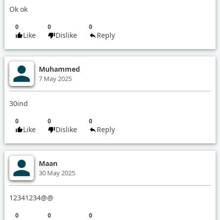
Ok ok
0
0
0
Like
Dislike
Reply
Reply to
Saado
Muhammed
7 May 2025
Name
30ind
Email
0
0
0
Like
Dislike
Reply
Reply
Reply to
Muhammed
Maan
30 May 2025
Name
12341234@@
Captcha
Email
0
0
0