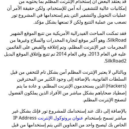
قد يعتقد البعض أن إستخدام الإنترنت المظلم بما يحتويه من
إمكانيات عالية للتشفير، أنه آمن للإستخدام، ولكن حقيقة الأمر أن
عمليات التحويل والتشفير التي يتم إستخدامها في المشروع تور
تصعب من عملية التتبع ولكن لا تمنعها بشكل مؤكد.
فقد تمكنت المباحث الفيدرالية الأمريكية من تتبع الموقع الشهير
SilkRoad، وهو أكبر موقع لتجارة المخدرات والسلاح وغيرها من
المجرمات عبر الإنترنت المظلم، وتم إغلاقه والقبض على القائمين
عليه في العام 2013، وفي العام 2014 تم تتبع وإغلاق الموقع البديل
SilkRoad2.
وبالتالي لا يعتبر الإنترنت المظلم آمن بشكل تام للتخفي من قبل
السلطات القانونية، بالإضافة إلى وجود الكثير من المخترقين
(Hackers) الذين يستخدمون الإنترنت المظلم، و عادة ما يتم
إصطياد ضحاياهم بشكل مباشر من الأفراد الذين يملكون الفضول
لتصفح الإنترنت المظلم.
بالإضافة إلى ذلك عند إستخدامك للمشروع تور فإنك بشكل غير
مباشر تسمح بإستخدام
عنوان بروتوكول الإنترنت
IP Address
الخاص بك ليصبح واحد من العناوين التي يتم إستخدامها من قبل