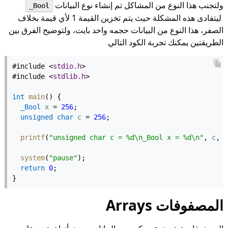
ولتجنب هذا النوع من المشاكل تم إنشاء نوع البيانات
_Bool
ليتفادى هذه المشكلة حيث يتم تخزين القيمة 1 لأي قيمة بخلاف
الصفر، هذا النوع من البيانات حجمه واحد بايت، ولتوضيح الفرق بين
الطريقتين يمكنك تجربة الكود التالي
#include <
stdio.h
>
#include <
stdlib.h
>
int
main
() {
_Bool
x
 = 
256
;
unsigned
char
c
 = 
256
;
printf
(
"unsigned char c = %d\n_Bool x = %d\n"
, 
c
, 
x
system
(
"pause"
);
return
0
;
}
المصفوفات Arrays