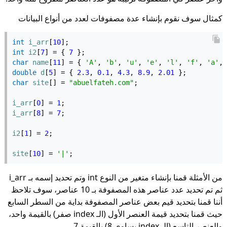
كمثال سوف نقوم بإنشاء عدة مصفوفات لعدد من أنواع البيانات
int
i_arr
[
10
];
int
i2
[
7
] = { 
7
 };
char
name
[
11
] = { 
'A'
, 
'b'
, 
'u'
, 
'e'
, 
'l'
, 
'f'
, 
'a'
, 
double
d
[
5
] = { 
2.3
, 
0.1
, 
4.3
, 
8.9
, 
2.01
 };
char
site
[] = 
"abuelfateh.com"
;
i_arr
[
0
] = 
1
;
i_arr
[
8
] = 
7
;
i2
[
1
] = 
2
;
site
[
10
] = 
'|'
;
من الأمثلة قمنا بإنشاء متغير من النوع int وتم تحديد إسمه بـ i_arr
ثم تم تحديد عدد عناصر هذه المصفوفة بـ 10 عناصر، سوف تلاحظ
أننا قمنا بتحديد قيم بعض عناصر المصفوفة بداية من السطر السابع
حيث قمنا بتحديد قيمة العنصر الأول (الـ index صفر) بالقيمة واحد،
والعنصر التاسع (الـ index يساوي 8) بالقيمة 7.