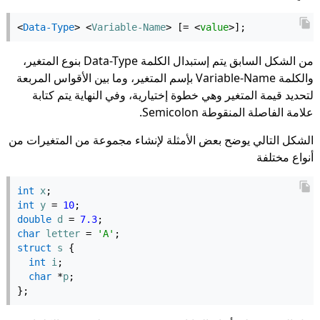
<
Data-Type
> <
Variable-Name
> [= <
value
>];
من الشكل السابق يتم إستبدال الكلمة Data-Type بنوع المتغير،
والكلمة Variable-Name بإسم المتغير، وما بين الأقواس المربعة
لتحديد قيمة المتغير وهي خطوة إختيارية، وفي النهاية يتم كتابة
علامة الفاصلة المنقوطة Semicolon.
الشكل التالي يوضح بعض الأمثلة لإنشاء مجموعة من المتغيرات من
أنواع مختلفة
int
x
;
int
y
 = 
10
;
double
d
 = 
7.3
;
char
letter
 = 
'A'
;
struct
s
 {
int
i
;
char
 *
p
;
};