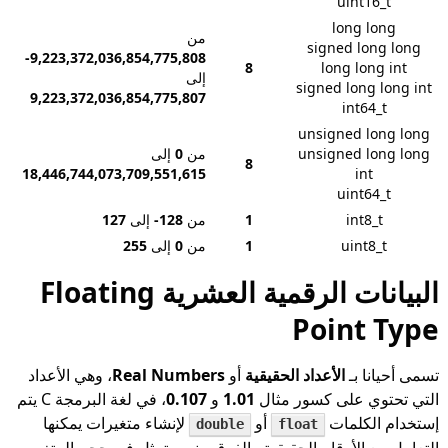
uint16_t
long long
من
signed long long
-9,223,372,036,854,775,808
8
long long int
إلى
signed long long int
9,223,372,036,854,775,807
int64_t
unsigned long long
unsigned long long
من
0
إلى
8
18,446,744,073,709,551,615
int
uint64_t
int8_t
1
من
-128
إلى
127
uint8_t
1
من
0
إلى
255
البيانات الرقمية العشرية Floating
Point Type
تسمى أحيانا بـ
الأعداد الحقيقية
أو
Real Numbers
، وهي الأعداد
التي تحتوي على كسور مثال
1.01
و
0.107
، في لغة البرمجة C يتم
إستخدام الكلمات
أو
لإنشاء متغيرات يمكنها
double
float
التعامل مع الأرقام الحقيقية والفرق بينهم يتمثل في حجم المتغير،