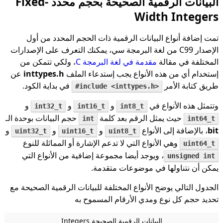
البيانات الرقمية الصحيحة بحجم محدد Fixed-
Width Integers
تمت إضافة أنواع البيانات الرقمية ذات الحجم المحدد من أول
الإصدار C99 من لغة البرمجة سي، يمكنك التعرف على الإصدارات
المختلفة في مقالة
مقدمة في لغة البرمجة C
، ولكي تتمكن من
إستخدام أي من هذه الأنواع يجب إستدعاء الملف
inttypes.h
عن
طريق كتابة الأمر
في بداية الكود.
#include <inttypes.h>
وتتمثل هذه الأنواع في
و
و
و
int32_t
int16_t
int8_t
حيث يمثل الرقم بعد كلمة
حجم البيانات بوحدة الـ
int
int64_t
bit
، بالإضافة إلى الأنواع
و
و
و
uint32_t
uint16_t
uint8_t
وهي الأنواع التي لا تدعم الإشارة أو المماثلة للنوع
uint64_t
، ويوجد أيضا مجموعة إضافية من الأنواع التي
unsigned int
يمكن أن نتناولها في موضوعات متقدمة.
الجدول التالي يوضح الأنواع المختلفة للبيانات الرقمية الصحيحة مع
تحديد حجم كل نوع ومدي الأرقام المسموح به
البيانات الرقمية الصحيحة Integers