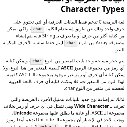
Character Types
لغة البرمجة C تدعم فقط البيانات الحرفية أو التي تحتوي على
حرف واحد وذلك عن طريق إستخدام الكلمة
، ولكي تتمكن
char
من كتابة أكثر من حرف أو ما يعرف بـ String فإنه يتم إنشاء
مصفوفة Array من النوع
ليتم حفظ سلسة الأحرف المكونة
char
للنص.
يتم حجز مساحة واحد بايت للمتغير من النوع
، ويمكن كتابة
char
أي رمز من مجموعة الرموز
ASCII
كقيمة للمتغير من هذا النوع، ولا
يمكن كتابة أي حرف أو رمز غير موجود بمجموعة الـ ASCII كقيمة
لهذا النوع من المتغيرات، فلا يمكنك كتابة أي حرف باللغة العربية
لحفظه في متغير من النوع char.
لذلك تم إضافة نوع جديد للبيانات لتمثيل الأحرف العريضة والتي
تعرف بـ
Wide Character
وهي تتمثل في أي حرف أو رمز بخلاف
مجموعة الـ ASCII، أو عادة ما يطلق عليها مجموعة
Unicode
،
ويجب الأخذ في الإعتبار أن مجموعة الـ Unicode تدعم أيضا رموز
مجموعة الـ ASCII،
وتستخدم الكلمة
لإنشاء متغيرات
wchar_t