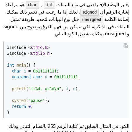
يعتبر الوضع الإفتراضي في نوع البيانات
و
هو مراعاة
char
int
إشارة الرقم أي
، لذلك إذا ما رغبت في تغيير ذلك يمكنك
signed
إضافة الكلمة
قبل نوع البيانات لتحديد طريقة تمثيل
unsigned
البيانات في الذاكرة، لكي تتمكن من فهم الفرق بوضوح بين signed
و unsigned يمكنك تشغيل الكود التالي
#include <
stdio.h
>
#include <
stdlib.h
>
int
main
() {
char
i
 = 
0b11111111
;
unsigned
char
u
 = 
0b11111111
;
printf
(
"i=%d, u=%d\n"
, 
i
, 
u
);
system
(
"pause"
);
return
0
;
}
الكود في المثال السابق تم كتابة الرقم 255 بالنظام الثنائي وذلك