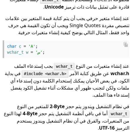
قادرة على تمثيل بيانات ذات ترميز
Unicode
.
عند إنشاء متغير حرفي يجب أن يتم كتابة قيمة المتغير بين علامات
تنصيص مفردة Single Quotes ويجب أن تكون القيمة هي حرف
واحد فقط، المثال التالي يوضح كيفية إنشاء متغيرات حرفية
char
c
 = 
'A'
;
;
'س'
 = 
w
wchar_t
عند إنشاء متغيرات من النوع
يجب إستدعاء الملف
wchar_t
wchar.h
عن طريق كتابة الأمر
في بداية
#include <wchar.h>
الكود، في بعض الأحيان يمكنك إستخدام الكلمة دون إستدعاء أي
ملفات ولكن لتجنب ظهور أي مشكلات أثناء تشغيل الكود يفضل
إستدعاء هذا الملف.
في نظام التشغيل ويندوز يتم حجز
2-Byte
للمتغير من النوع
أما في باقي أنظمة التشغيل يتم حجز
4-Byte
لهذا النوع
wchar_t
من المتغيرات، والفرق في أن نظام التشغيل ويندوز يستخدم
الترميز
UTF-16
.