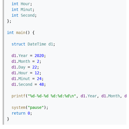
int
Hour
;
int
Minut
;
int
Second
;
};
int
main
() {
struct
DateTime
d1
;
d1
.
Year
 = 
2020
;
d1
.
Month
 = 
2
;
d1
.
Day
 = 
22
;
d1
.
Hour
 = 
12
;
d1
.
Minut
 = 
24
;
d1
.
Second
 = 
48
;
printf
(
"%d-%d-%d %d:%d:%d\n"
, 
d1
.
Year
, 
d1
.
Month
, 
d1
system
(
"pause"
);
return
0
;
}