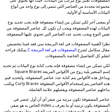
المصفوفات تعتبر نوع مركب من البيانات، حيث أنها تحتوي على
مجموعة محددة من العناصر التي تنتمي إلى نوع واحد من أنواع
البيانات الأساسية أو الأولية.
أو بمعنى آخر لكي تتمكن من إنشاء مصفوفة فإنه يجب تحديد نوع
البيانات لهذه المصفوفة ويجب أن تكون كل عناصر المصفوفة من
نفس النوع ويجب تحديد عدد العناصر التي تحتوي عليها المصفوفة.
نظرا لأهمية المصفوفات في لغة البرمجة سي فقد قمنا بتخصيص
مقال متكامل لشرح
المصفوفات في لغة البرمجة C
يمكنك قراءته
لتعلم كل التفاصيل الخاصة بالمصفوفات.
لكي تتمكن من إنشاء مصفوفة فإنه يجب كتابة نوع البيانات ثم تحديد
إسم المتغير يلية زوج من الأقواس المربعة Square Braces
وبداخل هذه الأقواس يتم كتابة عدد عناصر المصفوفة، ولتحديد قيم
هذه العناصر يتم إستخدام الأقواس المعقوفة Curly Braces ويكتب
بداخلهم عناصر المصفوفة ويفصلهم علامة الفاصلة.
عناصر المصفوفة تكون مرتبة من صفر أي أن أول عنصر في
المصفوفة يكون ترتيبه أو ما يعرف بـ index الخاص به هو صفر،
وآخر عنصر في المصفوفة ترتيبه هو عدد العناصر مطروح منه واحد.