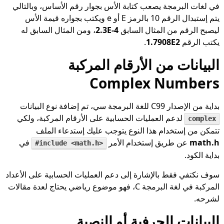
في لغات البرمجة يصعب كتابة الأس بجوار رقم الأساس، وبالتالي
يتم إستبدال الرقم 10 بالرمز E أو e ويكتب بجواره قيمة الأس
ليصبح الرقم من المثال السابق
2.3E-4
، ومن المثال السابق له
يكتب الرقم
1.7908E2
.
البيانات من الأرقام المركبة
Complex Numbers
بداية من الإصدار C99 للغة البرمجة سي، تم إضافة نوع البيانات
لدعم العمليات الحسابية على الأرقام المركبة، ولكي
complex
تتمكن من إستخدام هذا النوع يتوجب عليك إستدعاء الملف
math.h
عن طريق إستخدام الأمر
في
#include <math.h>
بداية الكود.
سوف نكتفي فقط بالإشارة إلى دعم العمليات الحسابية على الأعداد
المركبة في لغة البرمجة C، فهو موضوع رياضي يحتاج لعدة مقالات
لشرحه.
البيانات الحرفية أو النصية