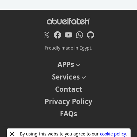
Proudly made in Egypt.
APPs
Services
Contact
Privacy Policy
FAQs
©
Copyright © 2026 abuelfateh
All Rights Reserved.
By using this website you agree to our
cookie policy
.