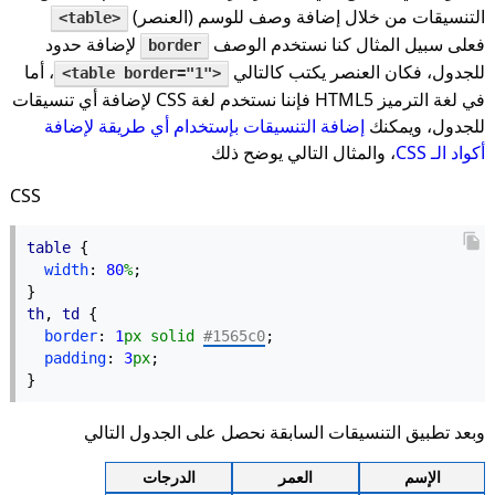
التنسيقات من خلال إضافة وصف للوسم (العنصر)
<table>
فعلى سبيل المثال كنا نستخدم الوصف
لإضافة حدود
border
للجدول، فكان العنصر يكتب كالتالي
، أما
<table border="1">
في لغة الترميز HTML5 فإننا نستخدم لغة CSS لإضافة أي تنسيقات
للجدول، ويمكنك
إضافة التنسيقات بإستخدام أي طريقة لإضافة
أكواد الـ CSS
، والمثال التالي يوضح ذلك
CSS
table
 {
width
: 
80
%
;
}
th
, 
td
 {
border
: 
1
px
solid
#1565c0
;
padding
: 
3
px
;
}
وبعد تطبيق التنسيقات السابقة نحصل على الجدول التالي
الإسم
العمر
الدرجات