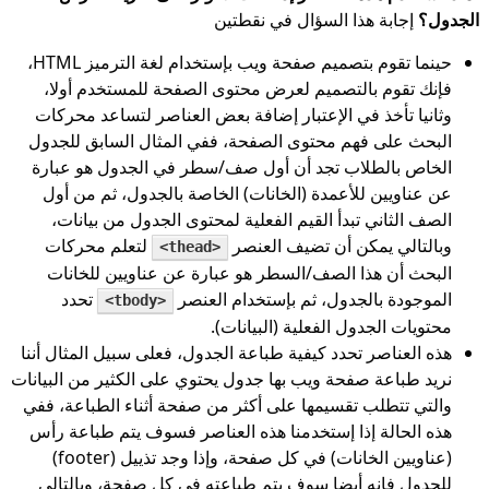
الجدول؟
إجابة هذا السؤال في نقطتين
حينما تقوم بتصميم صفحة ويب بإستخدام لغة الترميز HTML،
فإنك تقوم بالتصميم لعرض محتوى الصفحة للمستخدم أولا،
وثانيا تأخذ في الإعتبار إضافة بعض العناصر لتساعد محركات
البحث على فهم محتوى الصفحة، ففي المثال السابق للجدول
الخاص بالطلاب تجد أن أول صف/سطر في الجدول هو عبارة
عن عناويين للأعمدة (الخانات) الخاصة بالجدول، ثم من أول
الصف الثاني تبدأ القيم الفعلية لمحتوى الجدول من بيانات،
وبالتالي يمكن أن تضيف العنصر
لتعلم محركات
<thead>
البحث أن هذا الصف/السطر هو عبارة عن عناويين للخانات
الموجودة بالجدول، ثم بإستخدام العنصر
تحدد
<tbody>
محتويات الجدول الفعلية (البيانات).
هذه العناصر تحدد كيفية طباعة الجدول، فعلى سبيل المثال أننا
نريد طباعة صفحة ويب بها جدول يحتوي على الكثير من البيانات
والتي تتطلب تقسيمها على أكثر من صفحة أثناء الطباعة، ففي
هذه الحالة إذا إستخدمنا هذه العناصر فسوف يتم طباعة رأس
(عناويين الخانات) في كل صفحة، وإذا وجد تذييل (footer)
للجدول فإنه أيضا سوف يتم طباعته في كل صفحة، وبالتالي