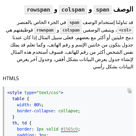
الوصف
و
و
rowspan
colspan
span
قد تناولنا إستخدام الوصف
في الجزء الخاص بالعنصر
span
، ويتبقى الوصفين
و
فوظيفتهم هي
rowspan
colspan
<col>
دمج خليتين أو أكثر مع بعضهم، فعلى سبيل المثال إذا كان عندنا
جدول يتكون من خانتين الإسم و رقم الهاتف، وكما تعلم قد يملك
نفس الشخص أكثر من رقم للهاتف، فسوف أستخدم هذه المثال
لإنشاء جدول يعرض البيانات بشكل أفقي، وجدول آخر يعرض
البيانات بشكل رأسي
HTML5
<style
type
=
"text/css"
>
table
 {
width
: 
80
%
;
border-collapse
: 
collapse
;
  }
th
, 
td
 {
border
: 
1
px solid
#1565c0
;
padding
: 
3
px
;