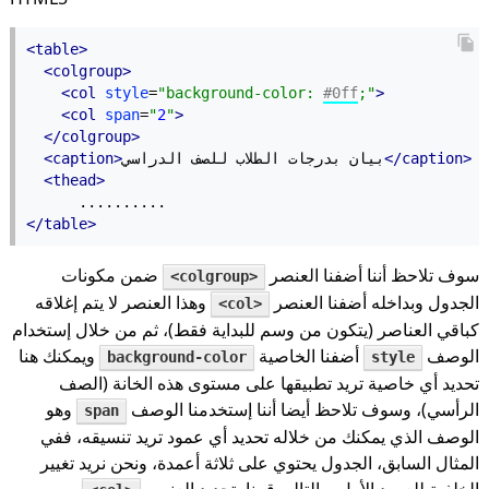
<table>
<colgroup>
<col
style
=
"background-color: 
#0ff
;"
>
<col
span
=
"
2
"
>
</colgroup>
</caption>
بيان بدرجات الطلاب للصف الدراسي
<caption>
<thead>
      ..........
</table>
سوف تلاحظ أننا أضفنا العنصر
ضمن مكونات
<colgroup>
الجدول وبداخله أضفنا العنصر
وهذا العنصر لا يتم إغلاقه
<col>
كباقي العناصر (يتكون من وسم للبداية فقط)، ثم من خلال إستخدام
الوصف
أضفنا الخاصية
ويمكنك هنا
background-color
style
تحديد أي خاصية تريد تطبيقها على مستوى هذه الخانة (الصف
الرأسي)، وسوف تلاحظ أيضا أننا إستخدمنا الوصف
وهو
span
الوصف الذي يمكنك من خلاله تحديد أي عمود تريد تنسيقه، ففي
المثال السابق، الجدول يحتوي على ثلاثة أعمدة، ونحن نريد تغيير
الخلفية للعمود الأول وبالتالي قمنا بتحديد العنصر