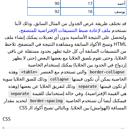
أحمد
17
90
يوسف
16
92
قد تختلف طريقة عرض الجدول من المثال السابق، وذلك لأننا
نستخدم
ملف لإعادة ضبط التنسيقات الإفتراضية للمتصفح
،
ولتحصل على النتيجة الأساسية بدون أي تعديلات يمكنك إنشاء ملف
HTML ونسخ الأكواد السابقة ومشاهدة النتيجة في المتصفح. تلاحظ
من التنسيقات السابقة أن كل خلية تظهر بحدود مستقلة عن باقي
الخلايا، وحتى تقوم بلصق الخلايا مع بعضها البعض (حتى لا يظهر
إزدواج في الحدود بين الخلايا) يمكنك إستخدام الخاصية
والتي تستخدم مع العنصر
وهذه
<table>
border-collapse
الخاصية يمكن أن تكون قيمتها
وذلك للصق الخلايا سوية
collapse
أو تكون قيمتها
وذلك لتفريق الخلايا عن بعضها (وهذه
separate
هي القيمة الإفتراضية)، وفي حالة إستخدامك للقيمة
separate
فيمكنك أيضا أن تستخدم الخاصية
لتحديد مقدار
border-spacing
المسافة (الهوامش) بين الخلايا. وبالتالي تصبح أكواد الـ CSS
CSS