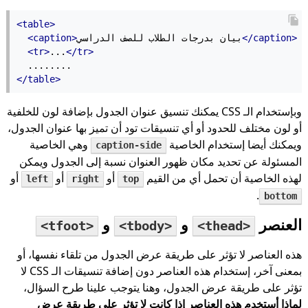
<table>
</caption>
بيان بدرجات الطلاب للصف الدراسي
<caption>
<tr>
...
</tr>
  ........
</table>
وبإستخدام الـ CSS يمكنك تنسيق عنوان الجدول بإضافة لون للخلفية
أو لون مختلف للحدود أو أي تنسيقات تود أن تميز بها عنوان الجدول،
ويمكنك أيضا إستخدام الخاصية
وهي الخاصية
caption-side
المسئولة عن تحديد مكان ظهور العنوان نسبة إلى الجدول ويمكن
لهذه الخاصية أن تحمل أي من القيم
أو
أو
أو
left
right
top
.
bottom
العنصر
و
و
<tfoot>
<tbody>
<thead>
هذه العناصر لا تؤثر على طريقة عرض الجدول من تلقاء نفسها، أو
بمعنى آخر، إستخدام هذه العناصر دون إضافة تنسيقات الـ CSS لا
تؤثر على طريقة عرض الجدول، وهنا يتوجب علينا طرح السؤال،
لماذا أستخدم هذه العناصر إذا كانت لا تؤثر على طريقة عرض