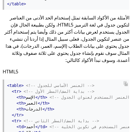
</table>
الأمثلة من الأكواد السابقة تمثل إستخدام الحد الأدنى من العناصر
لتكوين جدول في لغة الترميز HTML5، ولكن بطبيعة الحال فإن
الجدول يستخدم لعرض بيانات أكثر من ذلك وأيضا يتم إستخدام أكثر
من عنصر لتكوين الجدول، فعلى سبيل المثال إذا أردنا أن ننشيء
جدول يحتوي على بيانات الطلاب (الإسم، العمر، الدرجات)، في هذا
المثال سوف نقوم بإنشاء جدول يحتوي على ثلاثة صفوف وثلاثة
أعمدة، وسوف نبدأ الأكواد كالتالي:
HTML5
<!-- العنصر الأساسي للجدول -->
<table>
<!-- بداية الصف/السطر الأول -->
<tr>
لجدول -->
</th>
الإسم
<th>
</th>
العمر
<th>
</th>
الدرجات
<th>
</tr>
<!-- بداية الصف/السطر الثاني -->
<tr>
</td>
أحمد
<td>