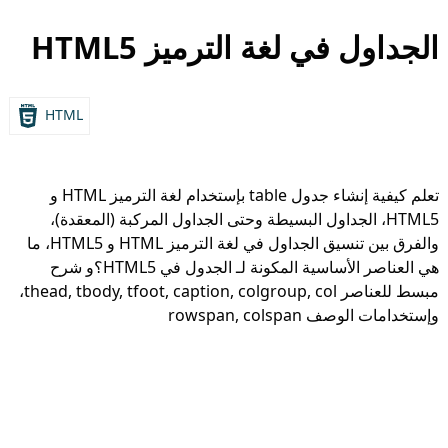
الجداول في لغة الترميز HTML5
HTML
تعلم كيفية إنشاء جدول table بإستخدام لغة الترميز HTML و
HTML5، الجداول البسيطة وحتى الجداول المركبة (المعقدة)،
والفرق بين تنسيق الجداول في لغة الترميز HTML و HTML5، ما
هي العناصر الأساسية المكونة لـ الجدول في HTML5؟و شرح
مبسط للعناصر thead, tbody, tfoot, caption, colgroup, col،
وإستخدامات الوصف rowspan, colspan