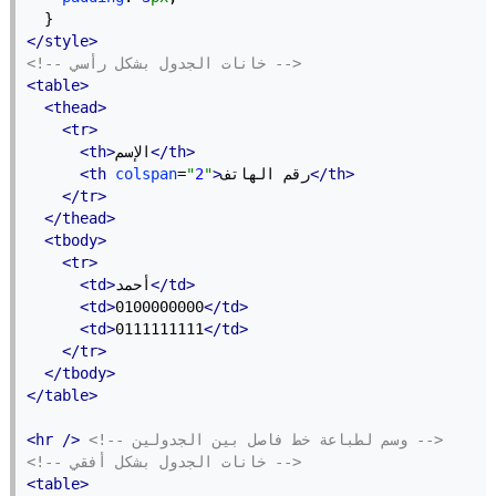
  }
</style>
<!-- خانات الجدول بشكل رأسي -->
<table>
<thead>
<tr>
</th>
الإسم
<th>
</th>
رقم الهاتف
>
"
2
"
=
colspan
<th
</tr>
</thead>
<tbody>
<tr>
</td>
أحمد
<td>
<td>
0100000000
</td>
<td>
0111111111
</td>
</tr>
</tbody>
</table>
<!-- وسم لطباعة خط فاصل بين الجدولين -->
<hr />
<!-- خانات الجدول بشكل أفقي -->
<table>