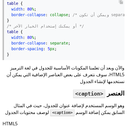
table
 {
width
: 
80
%
;
ن تكون separate */
; 
collapse
: 
border-collapse
}
/* أو يمكنك إستخدام الخيار الآخر */
table
 {
width
: 
80
%
;
border-collapse
: 
separate
;
border-spacing
: 
5
px
;
}
والآن وبعد أن تعلمنا المكونات الأساسية للجدول في لغة الترميز
HTML5، سوف نتعرف على بعض العناصر الإضافية التي يمكن أن
نستخدمها لإنشاء الجدول
العنصر
<caption>
وهو الوسم المستخدم لإضافة عنوان للجدول، حيث في المثال
السابق يمكن إضافة الوسم
لوصف محتويات الجدول
<caption>
HTML5