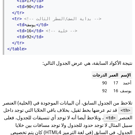
<td>
17
</td>
<td>
90
</td>
</tr>
<!-- بداية الصف/السطر الثالث -->
<tr>
</td>
يوسف
<td>
<!-- خلية -->
</td>
16
<td>
<td>
92
</td>
</tr>
</table>
نتيجة الأكواد السابقة، هي عرض الجدول التالي:
الإسم
العمر
الدرجات
أحمد
17
90
يوسف
16
92
تلاحظ من الجدول السابق، أن البيانات الموجودة في (الخلية) العنصر
قد تم عرضها بخط ثقيل، بخلاف باقي الخلايا التي توجد داخل
<th>
العنصر
، وتلاحظ أيضا أنه لا توجد أي تنسيقات للجدول، فعلى
<td>
سبيل المثال لا توجد حدود للجدول ولا توجد مسافات بين خلايا
الجدول، في السابق (في لغة الترميز HTML4) كان يتم تخصيص