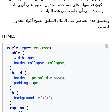
نكون قد سهلنا على مستخدم الجدول العثور على أي بيانات
ومعرفة إلى أي خانة تنتمي هذه البيانات.
وبتطبيق هذه العناصر على المثال السابق، تصبح أكواد الجدول
كالتالي
HTML5
<style
type
=
"text/css"
>
table
 {
width
: 
80
%
;
border-collapse
: 
collapse
;
  }
th
, 
td
 {
border
: 
1
px solid
#1565c0
;
padding
: 
3
px
;
  }
th
 {
background
: 
#f3f3f3
;
  }
caption
 {