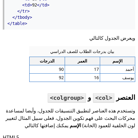
<td>
92
</td>
</tr>
</tbody>
</table>
ويعرض الجدول كالتالي
بيان بدرجات الطلاب للصف الدراسي
الإسم
العمر
الدرجات
أحمد
17
90
يوسف
16
92
العنصر
و
<colgroup>
<col>
وتستخدم هذه العناصر لتطبيق التنسيقات للجدول، وأيضا لمساعدة
محركات البحث على فهم تكوين الجدول، فعلى سبيل المثال لتغيير
لون الخلفية للعمود (الخانة)
الإسم
يمكنك إضافتها كالتالي
HTML5