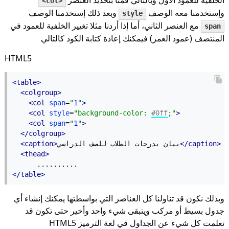
<col>
وإستخدمنا معه الوصف
وبعد ذلك إستخدمنا الوصف
style
مع العنصر الثاني، أما إذا أردنا مثلا تغيير الخلفية للعمود في
span
المنتصف (عمود العمر) فيمكنك إعادة كتابة الكود كالتالي
HTML5
<table>
<colgroup>
<col
span
=
"
1
"
>
<col
style
=
"background-color: 
#0ff
;"
>
<col
span
=
"
1
"
>
</colgroup>
</caption>
بيان بدرجات الطلاب للصف الدراسي
<caption>
<thead>
      ..........
</table>
وبذلك نكون قد تناولنا كل العناصر التي بواسطتها يمكنك إنشاء أي
جدول بسيط أو مركب ويتبقى شيء واحد وأخير حتى تكون قد
تعلمت كل شيء عن الجداول في لغة الترميز HTML5