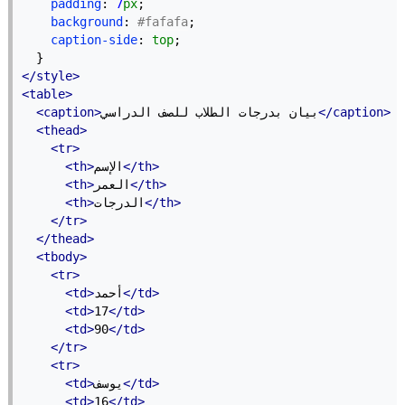
padding
: 
7
px
;
background
: 
#fafafa
;
caption-side
: 
top
;
  }
</style>
<table>
</caption>
بيان بدرجات الطلاب للصف الدراسي
<caption>
<thead>
<tr>
</th>
الإسم
<th>
</th>
العمر
<th>
</th>
الدرجات
<th>
</tr>
</thead>
<tbody>
<tr>
</td>
أحمد
<td>
<td>
17
</td>
<td>
90
</td>
</tr>
<tr>
</td>
يوسف
<td>
<td>
16
</td>