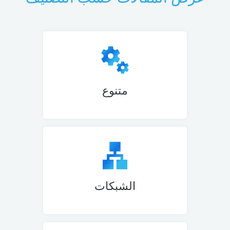
متنوع
الشبكات